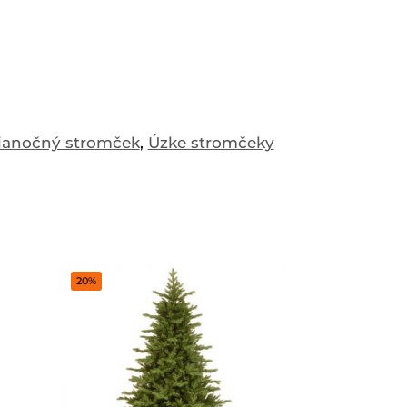
ianočný stromček
,
Úzke stromčeky
20%