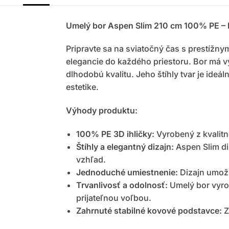
Umelý bor Aspen Slim 210 cm 100% PE – 
Pripravte sa na sviatočný čas s prestíž
elegancie do každého priestoru. Bor má v
dlhodobú kvalitu. Jeho štíhly tvar je ide
estetike.
Výhody produktu:
100% PE 3D ihličky:
Vyrobený z kvalitn
Štíhly a elegantný dizajn:
Aspen Slim di
vzhľad.
Jednoduché umiestnenie:
Dizajn umožň
Trvanlivosť a odolnosť:
Umelý bor vyrob
prijateľnou voľbou.
Zahrnuté stabilné kovové podstavce:
Z