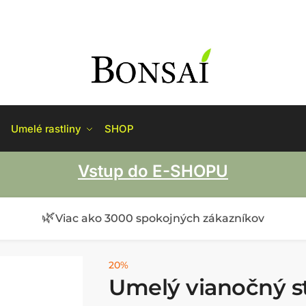
Umelé rastliny
SHOP
Vstup do E-SHOPU
🌿
Viac ako 3000 spokojných zákazníkov
20%
Umelý vianočný 