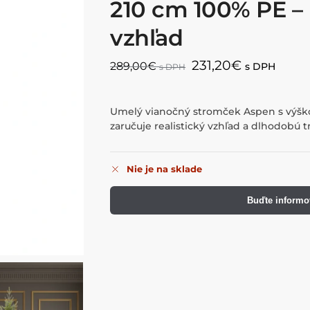
210 cm 100% PE – r
vzhľad
231,20
€
289,00
€
s DPH
s DPH
Umelý vianočný stromček Aspen s výško
zaručuje realistický vzhľad a dlhodobú tr
Nie je na sklade
Buďte informo