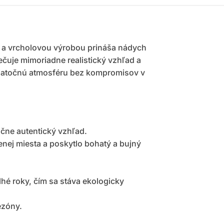
om a vrcholovou výrobou prináša nádych
čuje mimoriadne realistický vzhľad a
 sviatočnú atmosféru bez kompromisov v
očne autentický vzhľad.
enej miesta a poskytlo bohatý a bujný
hé roky, čím sa stáva ekologicky
ezóny.