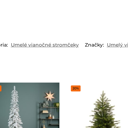
ria:
Umelé vianočné stromčeky
Značky:
Umelý v
20%