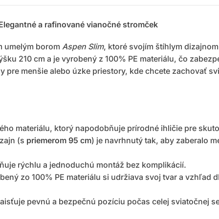
Elegantné a rafinované vianočné stromček
nym umelým borom
Aspen Slim
, ktoré svojím štíhlym dizajn
ýšku 210 cm a je vyrobený z 100% PE materiálu, čo zabezpe
álny pre menšie alebo úzke priestory, kde chcete zachovať
ého materiálu, ktorý napodobňuje prírodné ihličie pre skut
zajn (s
priemerom 95 cm
) je navrhnutý tak, aby zaberalo m
uje rýchlu a jednoduchú montáž bez komplikácií.
ený zo 100% PE materiálu si udržiava svoj tvar a vzhľad dl
aisťuje pevnú a bezpečnú pozíciu počas celej sviatočnej s