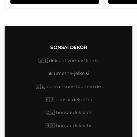
BONSAI DEKOR
🇸🇮
dekorativne-rastline.si
🎄
umetne-jelke.si
🇩🇪
bonsai-kunstblumen.de
🇭🇺
bonsai-dekor.hu
🇨🇿 bonsai-dekor.cz
🇭🇷
bonsai-dekor.hr