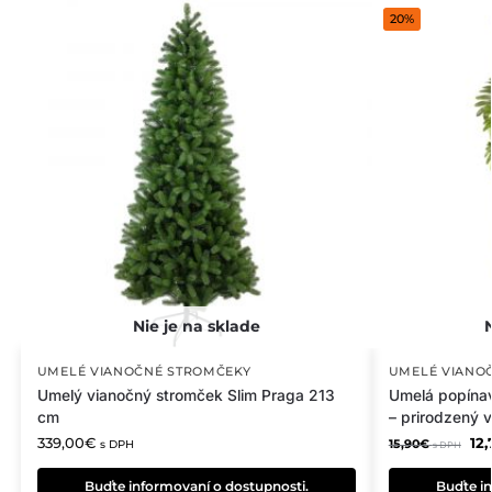
20%
UMELÉ VIANOČNÉ STROMČEKY
UMELÉ VIANO
Umelý vianočný stromček Slim Praga 213
Umelá popínav
cm
– prirodzený 
339,00
€
12,
15,90
€
s DPH
s DPH
Buďte informovaní o dostupnosti.
Buďte in