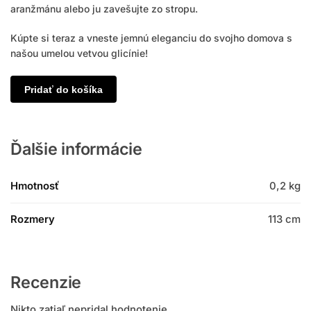
aranžmánu alebo ju zavešujte zo stropu.
Kúpte si teraz a vneste jemnú eleganciu do svojho domova s
našou umelou vetvou glicínie!
Pridať do košíka
Ďalšie informácie
Hmotnosť
0,2 kg
Rozmery
113 cm
Recenzie
Nikto zatiaľ nepridal hodnotenie.