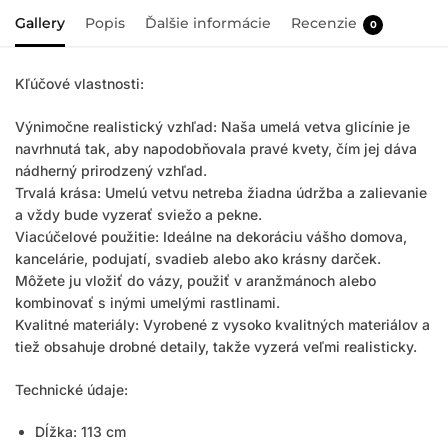
Gallery
Popis
Ďalšie informácie
Recenzie
0
Kľúčové vlastnosti:
Výnimočne realistický vzhľad: Naša umelá vetva glicínie je
navrhnutá tak, aby napodobňovala pravé kvety, čím jej dáva
nádherný prirodzený vzhľad.
Trvalá krása: Umelú vetvu netreba žiadna údržba a zalievanie
a vždy bude vyzerať sviežo a pekne.
Viacúčelové použitie: Ideálne na dekoráciu vášho domova,
kancelárie, podujatí, svadieb alebo ako krásny darček.
Môžete ju vložiť do vázy, použiť v aranžmánoch alebo
kombinovať s inými umelými rastlinami.
Kvalitné materiály: Vyrobené z vysoko kvalitných materiálov a
tiež obsahuje drobné detaily, takže vyzerá veľmi realisticky.
Technické údaje:
Dĺžka: 113 cm