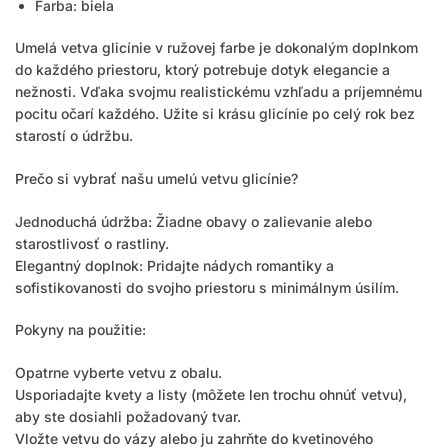
Farba: biela
Umelá vetva glicínie v ružovej farbe je dokonalým doplnkom
do každého priestoru, ktorý potrebuje dotyk elegancie a
nežnosti. Vďaka svojmu realistickému vzhľadu a príjemnému
pocitu očarí každého. Užite si krásu glicínie po celý rok bez
starostí o údržbu.
Prečo si vybrať našu umelú vetvu glicínie?
Jednoduchá údržba: Žiadne obavy o zalievanie alebo
starostlivosť o rastliny.
Elegantný doplnok: Pridajte nádych romantiky a
sofistikovanosti do svojho priestoru s minimálnym úsilím.
Pokyny na použitie:
Opatrne vyberte vetvu z obalu.
Usporiadajte kvety a listy (môžete len trochu ohnúť vetvu),
aby ste dosiahli požadovaný tvar.
Vložte vetvu do vázy alebo ju zahrňte do kvetinového