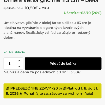
Umelá vetva glicínie 113 cm – biela
10,80
€
13,50
€
s DPH
s DPH
Ušetríte: €2.70 (20%)
Umelá vetva glicínie v bielej farbe s dĺžkou 113 cm je
ideálna na vytváranie elegantných kvetinových
aranžmánov. Realistický vzhľad zaručuje prirodzený
dojem.
Na sklade
Pridať do košíka
Najnižšia cena za posledných 30 dní:
13,50
€
.
🎁 PREDSEZÓNNE ZĽAVY -20 % 🎁Platí od 1. 8. do 31.
8. 2026.🎄 Ponáhľajte sa, zásoby sa rýchlo míňajú!