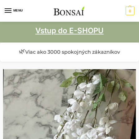
MENU
0
Vstup do E-SHOPU
🌿
Viac ako 3000 spokojných zákazníkov