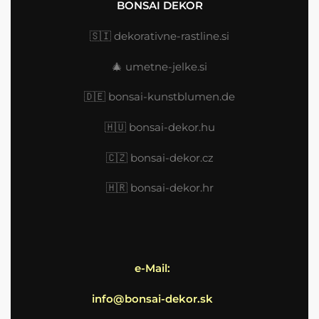
BONSAI DEKOR
🇸🇮
dekorativne-rastline.si
🎄
umetne-jelke.si
🇩🇪
bonsai-kunstblumen.de
🇭🇺
bonsai-dekor.hu
🇨🇿 bonsai-dekor.cz
🇭🇷
bonsai-dekor.hr
e-Mail:
info@bonsai-dekor.sk