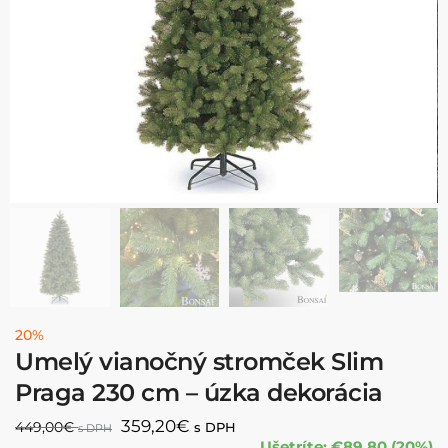
20%
Umelý vianočný stromček Slim
Praga 230 cm – úzka dekorácia
359,20
€
449,00
€
s DPH
s DPH
Ušetríte: €89.80 (20%)