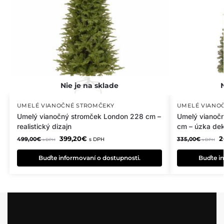
UMELÉ VIANOČNÉ STROMČEKY
UMELÉ VIANO
Umelý vianočný stromček London 228 cm –
Umelý vianočn
realistický dizajn
cm – úzka dek
399,20
€
2
499,00
€
335,00
€
s DPH
s DPH
s DPH
Buďte informovaní o dostupnosti.
Buďte in