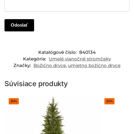
Katalógové číslo:
840134
Kategória:
Umelé vianočné stromčeky
Značky:
Božićno drvce
,
umjetno božićno drvce
Súvisiace produkty
20%
20%