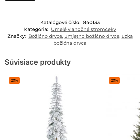
Katalógové číslo:
840133
Kategória:
Umelé vianočné stromčeky
Značky:
Božićno drvce
,
umjetno božićno drvce
,
uzka
božićna drvca
Súvisiace produkty
20%
20%