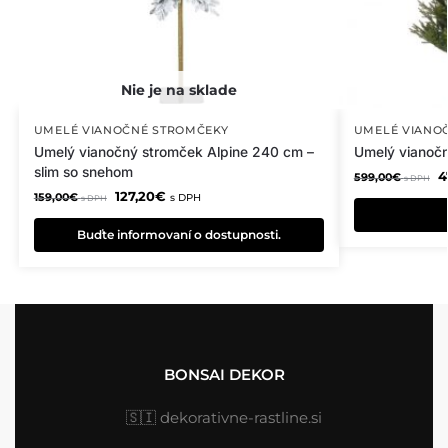
UMELÉ VIANOČNÉ STROMČEKY
UMELÉ VIANO
Umelý vianočný stromček Alpine 240 cm –
Umelý vianoč
slim so snehom
4
599,00
€
s DPH
127,20
€
159,00
€
s DPH
s DPH
Buďte informovaní o dostupnosti.
BONSAI DEKOR
🇸🇮
dekorativne-rastline.si