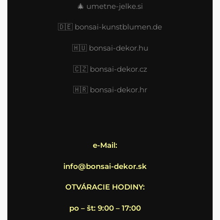
🎄
umetne-jelke.si
🇩🇪
bonsai-kunstblumen.de
🇭🇺
bonsai-dekor.hu
🇨🇿 bonsai-dekor.cz
🇭🇷
bonsai-dekor.hr
e-Mail:
info@bonsai-dekor.sk
OTVÁRACIE HODINY:
po – št: 9:00 – 17:00