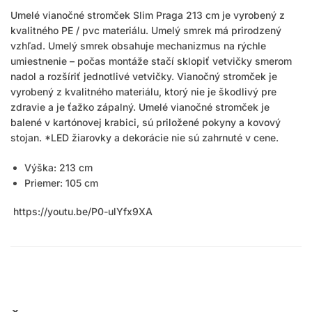
Umelé vianočné stromček Slim Praga 213 cm je vyrobený z
kvalitného PE / pvc materiálu. Umelý smrek má prirodzený
vzhľad. Umelý smrek obsahuje mechanizmus na rýchle
umiestnenie – počas montáže stačí sklopiť vetvičky smerom
nadol a rozšíriť jednotlivé vetvičky. Vianočný stromček je
vyrobený z kvalitného materiálu, ktorý nie je škodlivý pre
zdravie a je ťažko zápalný. Umelé vianočné stromček je
balené v kartónovej krabici, sú priložené pokyny a kovový
stojan. *LED žiarovky a dekorácie nie sú zahrnuté v cene.
Výška: 213 cm
Priemer: 105 cm
https://youtu.be/P0-ulYfx9XA