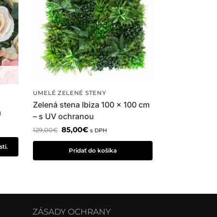
UMELÉ ZELENÉ STENY
Zelená stena Ibiza 100 x 100 cm
m
– s UV ochranou
85,00
€
129,00
€
s DPH
ti.
Pridať do košíka
ZÁSADY OCHRANY