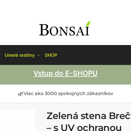
Umelé rastliny
SHOP
Vstup do E-SHOPU
🌿
Viac ako 3000 spokojných zákazníkov
Zelená stena Breč
– s UV ochranou