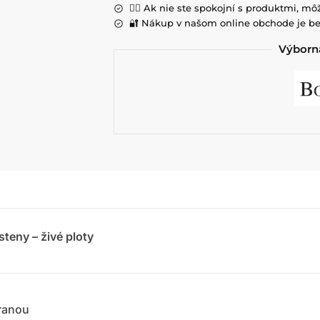
💁‍♀️ Ak nie ste spokojní s produktmi, môž
🔐 Nákup v našom online obchode je be
Výborná
teny – živé ploty
ranou