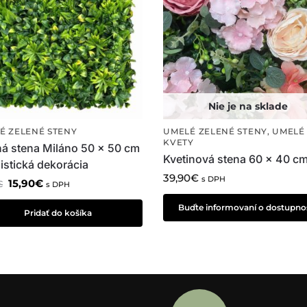
É ZELENÉ STENY
UMELÉ ZELENÉ STENY
,
UMELÉ
KVETY
ná stena Miláno 50 x 50 cm
Kvetinová stena 60 x 40 c
listická dekorácia
39,90
€
s DPH
15,90
€
€
s DPH
Buďte informovaní o dostupnos
Pridať do košíka