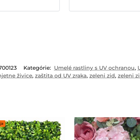
700123
Kategórie:
Umelé rastliny s UV ochranou
,
jetne živice
,
zaštita od UV zraka
,
zeleni zid
,
zeleni zi
ja