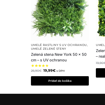
UMELÉ RASTLINY S UV OCHRANOU
,
UMEL
UMELÉ ZELENÉ STENY
Zele
Zelená stena New York 50 x 50
– rea
cm – s UV ochranou
19,90
19,99
€
26,90
€
s DPH
Pridať do košíka