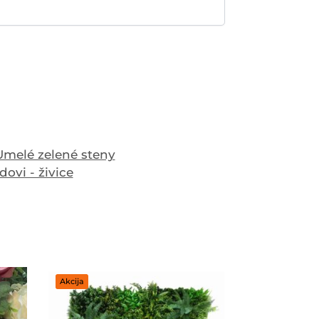
Umelé zelené steny
dovi - živice
Akcija