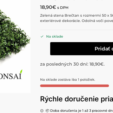
18,90
€
s DPH
Zelená stena Brečtan s rozmermi 50 x 5
exteriérové dekorácie. Odolná voči po
Na sklade
Pridať 
za posledných 30 dní:
18,90
€
.
Na sklade zostáva iba 1 položiek.
Rýchle doručenie pr
📦 Doba doručenia je 1 až 3 pracovné dn