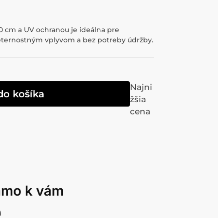
0 cm a UV ochranou je ideálna pre
veternostným vplyvom a bez potreby údržby.
Najni
do košíka
žšia
cena
iamo k vám
i