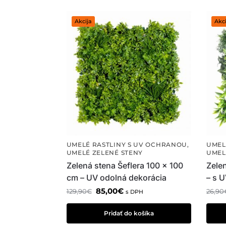
Akcija
Akci
UMELÉ RASTLINY S UV OCHRANOU
,
UMEL
UMELÉ ZELENÉ STENY
UMEL
Zelená stena Šeflera 100 x 100
Zele
cm – UV odolná dekorácia
– s 
85,00
€
129,90
€
26,90
s DPH
Pridať do košíka