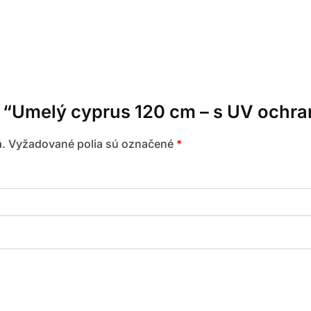
re “Umelý cyprus 120 cm – s UV ochr
.
Vyžadované polia sú označené
*