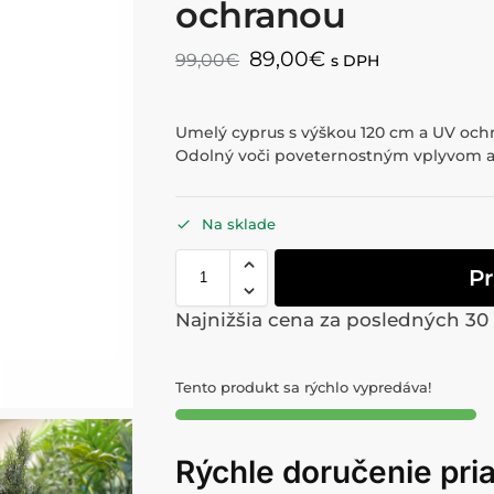
ochranou
89,00
€
99,00
€
s DPH
Umelý cyprus s výškou 120 cm a UV ochr
Odolný voči poveternostným vplyvom a
Na sklade
Pr
Najnižšia cena za posledných 30
Tento produkt sa rýchlo vypredáva!
Rýchle doručenie pr