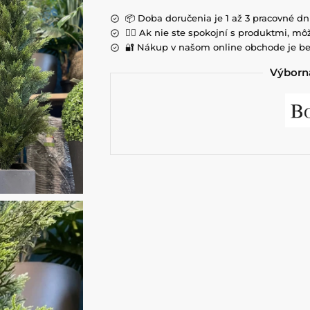
📦 Doba doručenia je 1 až 3 pracovné dn
💁‍♀️ Ak nie ste spokojní s produktmi, môž
🔐 Nákup v našom online obchode je be
Výborná