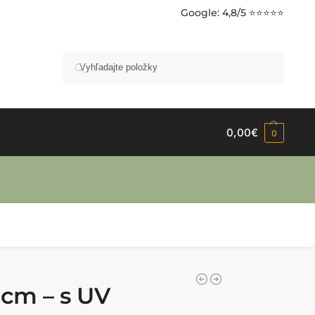
Google
: 4,8/5 ⭐⭐⭐⭐⭐
Vyhľadávanie
0,00
€
0
 cm – s UV