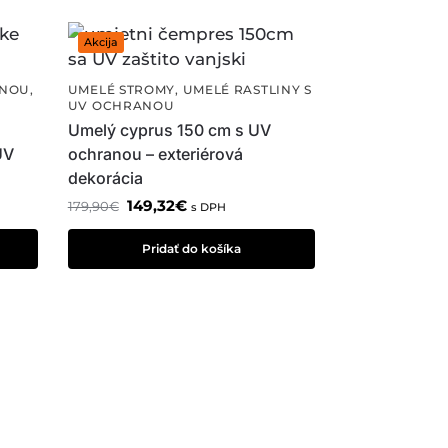
Akcija
ANOU
,
UMELÉ STROMY
,
UMELÉ RASTLINY S
UV OCHRANOU
Umelý cyprus 150 cm s UV
UV
ochranou – exteriérová
dekorácia
149,32
€
179,90
€
s DPH
Pridať do košíka