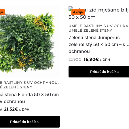
ja
Akcija
UMELÉ RASTLINY S UV OCHR
UMELÉ ZELENÉ STENY
Zelená stena Juniperus
zelenolistý 50 x 50 cm – s 
ochranou
16,90
€
22,90
€
s DPH
Pridať do košíka
É RASTLINY S UV OCHRANOU
,
É ZELENÉ STENY
ná stena Florida 50 x 50 cm
UV ochranou
21,52
€
€
s DPH
Pridať do košíka