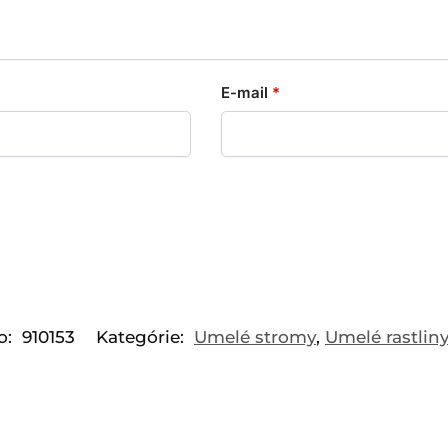
E-mail
*
o:
910153
Kategórie:
Umelé stromy
,
Umelé rastlin