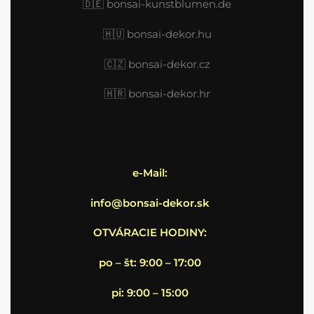
🇩🇪
bonsai-kunstblumen.de
🇭🇺
bonsai-dekor.hu
🇨🇿 bonsai-dekor.cz
🇭🇷
bonsai-dekor.hr
e-Mail:
info@bonsai-dekor.sk
OTVÁRACIE HODINY:
po – št: 9:00 – 17:00
pi: 9:00 – 15:00