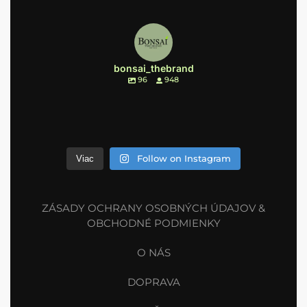
bonsai_thebrand
96
948
Follow on Instagram
Viac
ZÁSADY OCHRANY OSOBNÝCH ÚDAJOV &
OBCHODNÉ PODMIENKY
O NÁS
DOPRAVA