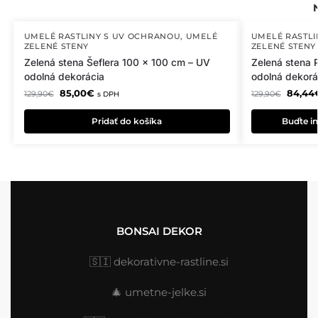
UMELÉ RASTLINY S UV OCHRANOU
,
UMELÉ
UMELÉ RASTL
ZELENÉ STENY
ZELENÉ STENY
Zelená stena Šeflera 100 x 100 cm – UV
Zelená stena
odolná dekorácia
odolná dekorá
85,00
€
84,44
129,90
€
129,90
€
s DPH
Pridať do košíka
Buďte in
BONSAI DEKOR
🇸🇮
dekorativne-rastline.si
🎄
umetne-jelke.si