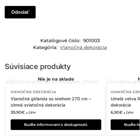
Katalógové číslo:
901003
Kategória:
Vianočná dekorácia
Súvisiace produkty
VIANOČNÁ DEKORÁCIA
VIANOČNÁ DE
Vianočná girlanda so snehom 270 cm –
Umelá vetva Rh
zimná sviatočná dekorácia
dekorácia
39,90
€
6,90
€
s DPH
s DPH
Buďte informovaní o dostupnosti.
Buďte in