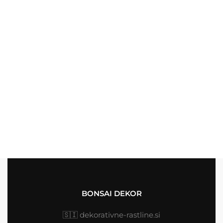
BONSAI DEKOR
🇸🇮
dekorativne-rastline.si