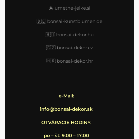
🎄
umetne-jelke.si
🇩🇪
bonsai-kunstblumen.de
🇭🇺
bonsai-dekor.hu
🇨🇿 bonsai-dekor.cz
🇭🇷
bonsai-dekor.hr
e-Mail:
info@bonsai-dekor.sk
OTVÁRACIE HODINY:
po – št: 9:00 – 17:00