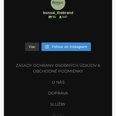
bonsai_thebrand
96
947
Follow on Instagram
Viac
ZÁSADY OCHRANY OSOBNÝCH ÚDAJOV &
OBCHODNÉ PODMIENKY
O NÁS
DOPRAVA
SLUŽBY
BLOG