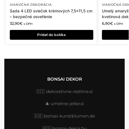
VIANOČNÁ DEKORÁCIA
VIANOČNÁ DE
Sada 4 LED sviečok krémových 7,5×11,5 cm
Umelý amaryli
– bezpečné osvetlenie
kvetinová dek
32,90
€
6,90
€
s DPH
s DPH
Pridať do košíka
BONSAI DEKOR
🇸🇮
dekorativne-rastline.si
🎄
umetne-jelke.si
🇩🇪
bonsai-kunstblumen.de
🇭🇺
bonsai-dekor.hu