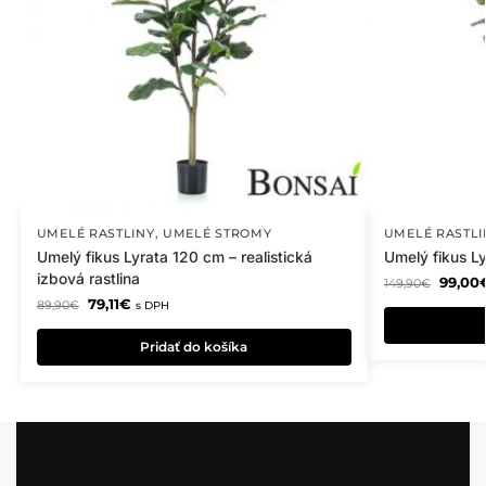
UMELÉ RASTLINY
,
UMELÉ STROMY
UMELÉ RASTLI
Umelý fikus Lyrata 120 cm – realistická
Umelý fikus Ly
izbová rastlina
99,00
149,90
€
79,11
€
89,90
€
s DPH
Pridať do košíka