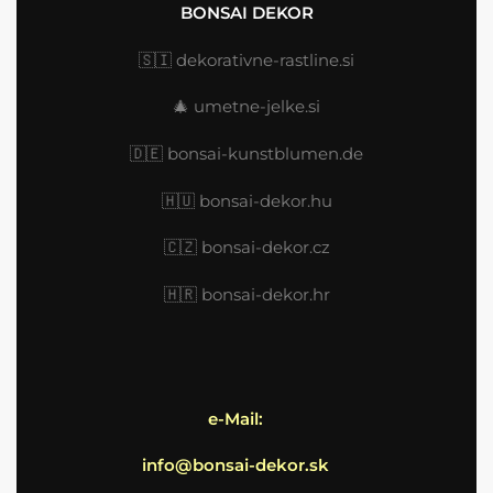
BONSAI DEKOR
🇸🇮
dekorativne-rastline.si
🎄
umetne-jelke.si
🇩🇪
bonsai-kunstblumen.de
🇭🇺
bonsai-dekor.hu
🇨🇿 bonsai-dekor.cz
🇭🇷
bonsai-dekor.hr
e-Mail:
info@bonsai-dekor.sk