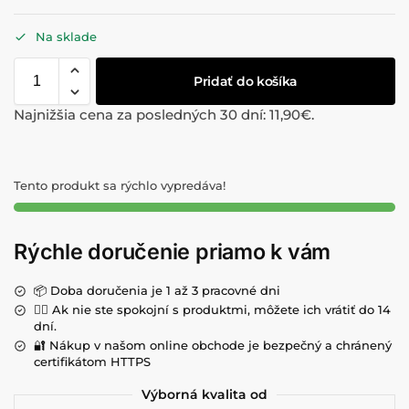
Na sklade
Pridať do košíka
Najnižšia cena za posledných 30 dní:
11,90
€
.
Tento produkt sa rýchlo vypredáva!
Rýchle doručenie priamo k vám
📦 Doba doručenia je 1 až 3 pracovné dni
💁‍♀️ Ak nie ste spokojní s produktmi, môžete ich vrátiť do 14
dní.
🔐 Nákup v našom online obchode je bezpečný a chránený
certifikátom HTTPS
Výborná kvalita od