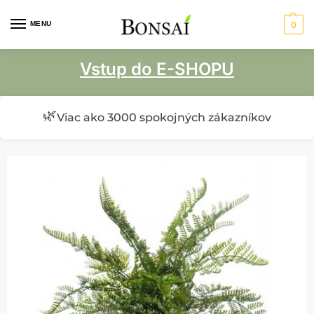
MENU
0
Vstup do E-SHOPU
🌿
Viac ako 3000 spokojných zákazníkov