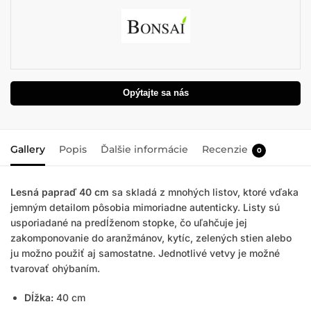
Opýtajte sa nás
Gallery
Popis
Ďalšie informácie
Recenzie
0
Lesná papraď 40 cm
sa skladá z mnohých listov, ktoré vďaka
jemným detailom pôsobia mimoriadne autenticky. Listy sú
usporiadané na predĺženom stopke, čo uľahčuje jej
zakomponovanie do aranžmánov, kytíc, zelených stien alebo
ju možno použiť aj samostatne. Jednotlivé vetvy je možné
tvarovať ohýbaním.
Dĺžka:
40 cm