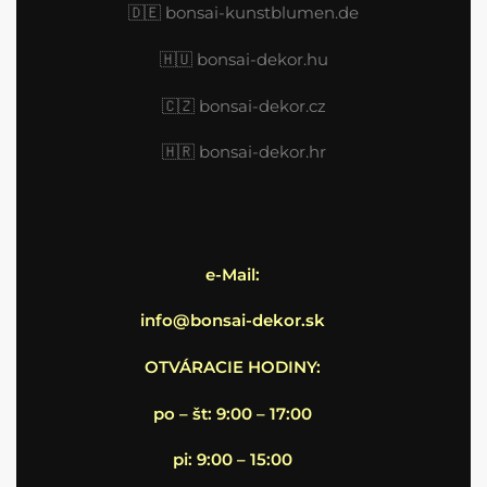
🇩🇪
bonsai-kunstblumen.de
🇭🇺
bonsai-dekor.hu
🇨🇿 bonsai-dekor.cz
🇭🇷
bonsai-dekor.hr
e-Mail:
info@bonsai-dekor.sk
OTVÁRACIE HODINY:
po – št: 9:00 – 17:00
pi: 9:00 – 15:00