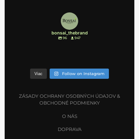
bonsai_thebrand
96
947
Follow on Instagram
Viac
ZÁSADY OCHRANY OSOBNÝCH ÚDAJOV &
OBCHODNÉ PODMIENKY
O NÁS
DOPRAVA