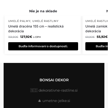
UMELÉ PALMY
,
UMELÉ RASTLINY
UMELÉ RASTLI
Umelá dracéna 155 cm – realistická
Umelá zamioku
dekorácia
dekorácia
127,92
€
55,92
€
159,90
€
69,90
€
s DPH
Buďte informovaní o dostupnosti.
Buďte in
BONSAI DEKOR
🇸🇮
dekorativne-rastline.si
🎄
umetne-jelke.si