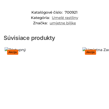
Katalógové číslo:
700921
Kategória:
Umelé rastliny
Značka:
umjetne biljke
Súvisiace produkty
Akcija
Akcija