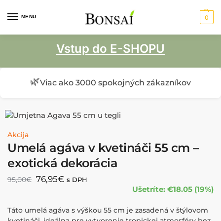
MENU
0
Vstup do E-SHOPU
🌿
Viac ako 3000 spokojných zákazníkov
Akcija
Umelá agáva v kvetináči 55 cm –
exotická dekorácia
76,95
€
95,00
€
s DPH
Ušetríte: €18.05 (19%)
Táto umelá agáva s výškou 55 cm je zasadená v štýlovom
kvetináči, ideálna pre vytvorenie tropickej atmosféry bez