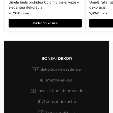
Umelá biela orchidea 65 cm v bielej váze –
Umelá ľalia r
elegantná dekorácia
dekorácia
26,90
€
7,90
€
s DPH
s DPH
Pridať do košíka
BONSAI DEKOR
🇸🇮
dekorativne-rastline.si
🎄
umetne-jelke.si
🇩🇪
bonsai-kunstblumen.de
🇭🇺
bonsai-dekor.hu
🇨🇿 bonsai-dekor.cz