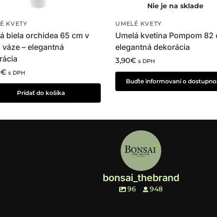
É KVETY
UMELÉ KVETY
á biela orchidea 65 cm v
Umelá kvetina Pompom 82 
j váze – elegantná
elegantná dekorácia
rácia
3,90
€
s DPH
0
€
s DPH
Buďte informovaní o dostupnos
Pridať do košíka
bonsai_thebrand
96
948