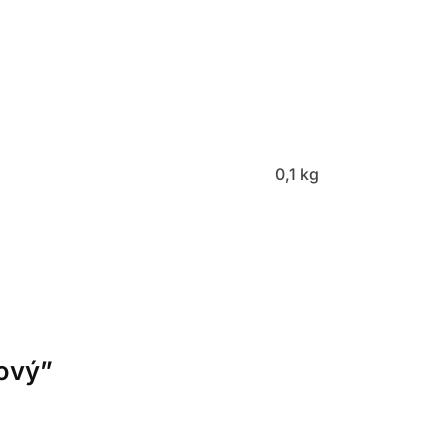
0,1 kg
žový”