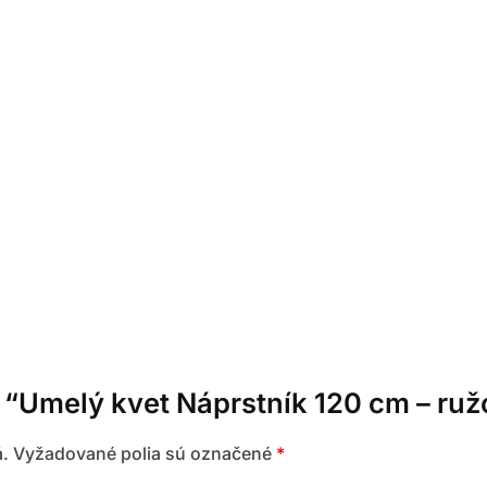
e “Umelý kvet Náprstník 120 cm – ru
.
Vyžadované polia sú označené
*