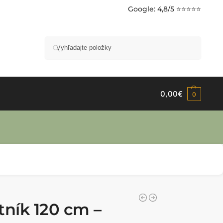
Google
: 4,8/5 ⭐⭐⭐⭐⭐
Vyhľadávanie
0,00
€
0
ník 120 cm –