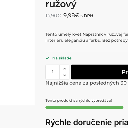
ružový
9,98
€
14,90
€
s DPH
Tento umelý kvet Náprstník v ružovej fa
interiéru eleganciu a farbu. Bez potreby 
Na sklade
Pr
Najnižšia cena za posledných 30
Tento produkt sa rýchlo vypredáva!
Rýchle doručenie pr