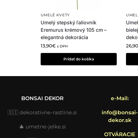
UMELÉ KVETY
UMEL
Umelý stepský ľaliovník
Umel
Eremurus krémový 105 cm –
biele
elegantná dekorácia
deko
13,90
€
26,9
s DPH
Pridať do košíka
BONSAI DEKOR
e-Mail:
🇸🇮
dekorativne-rastline.si
info@bonsai-
dekor.sk
🎄
umetne-jelke.si
OTVÁRACIE