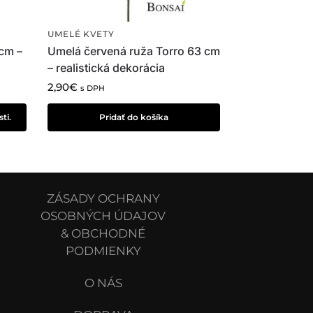
UMELÉ KVETY
cm –
Umelá červená ruža Torro 63 cm
– realistická dekorácia
2,90
€
s DPH
ti.
Pridať do košíka
ZÁSADY OCHRANY
OSOBNÝCH ÚDAJOV
& OBCHODNÉ
PODMIENKY
O NÁS