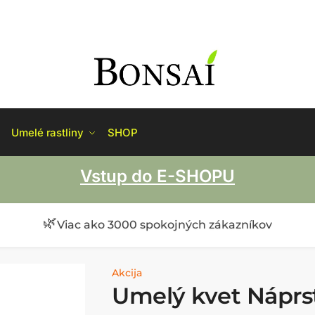
Umelé rastliny
SHOP
Vstup do E-SHOPU
🌿
Viac ako 3000 spokojných zákazníkov
Akcija
Umelý kvet Náprst