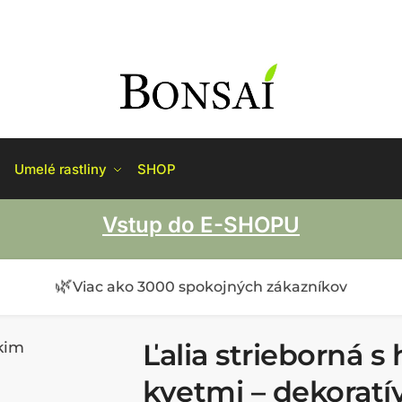
Umelé rastliny
SHOP
Vstup do E-SHOPU
🌿
Viac ako 3000 spokojných zákazníkov
Ľalia strieborná s
kvetmi – dekorat