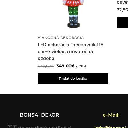
osvet
32,9
VIANOČNÁ DEKORÁCIA
LED dekorácia Orechovník 118
cm – svietiaca novoročná
ozdoba
349,00
€
449,00
€
s DPH
Pridať do košíka
BONSAI DEKOR
e-Mail:
🇸🇮
dekorativne-rastline.si
info@bonsai-