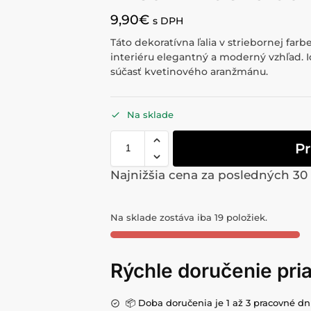
9,90
€
s DPH
Táto dekoratívna ľalia v striebornej fa
interiéru elegantný a moderný vzhľad. 
súčasť kvetinového aranžmánu.
Na sklade
Pr
Najnižšia cena za posledných 30
Na sklade zostáva iba 19 položiek.
Rýchle doručenie pr
📦 Doba doručenia je 1 až 3 pracovné dn