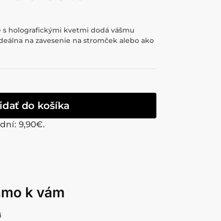
rbe s holografickými kvetmi dodá vášmu
Ideálna na zavesenie na stromček alebo ako
idať do košíka
 dní:
9,90
€
.
iamo k vám
i