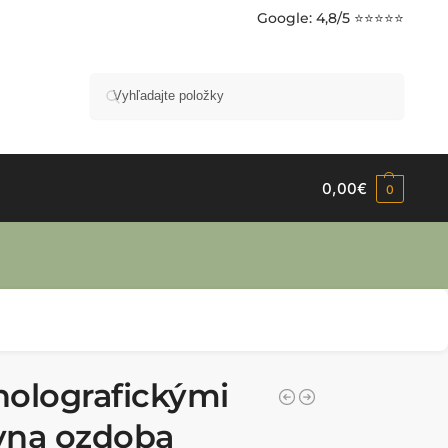
Google
: 4,8/5 ⭐⭐⭐⭐⭐
Vyhľadávanie
0,00
€
0
 holografickými
ívna ozdoba