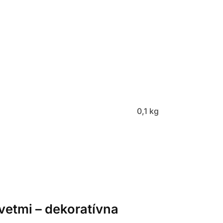
0,1 kg
kvetmi – dekoratívna