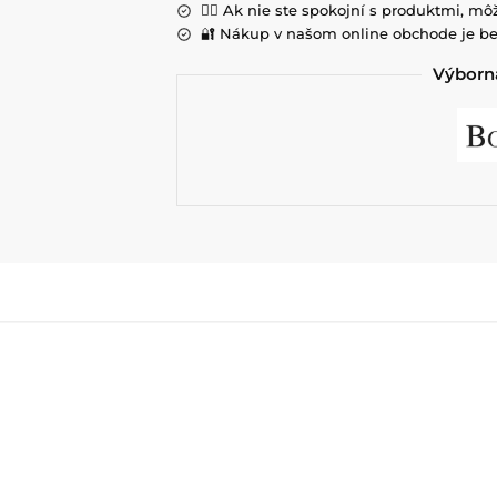
💁‍♀️ Ak nie ste spokojní s produktmi, môž
🔐 Nákup v našom online obchode je be
Výborná