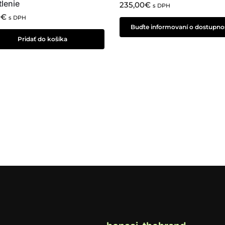
lenie
235,00
€
s DPH
0
€
s DPH
Buďte informovaní o dostupnos
Pridať do košíka