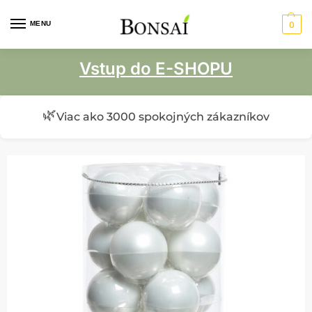
MENU
0
Vstup do E-SHOPU
🌿
Viac ako 3000 spokojných zákazníkov