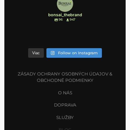
bonsai_thebrand
96
947
Follow on Instagram
Viac
ZÁSADY OCHRANY OSOBNÝCH ÚDAJOV &
OBCHODNÉ PODMIENKY
O NÁS
DOPRAVA
SLUŽBY
BLOG