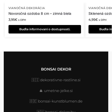
VIANOČNÁ DEKORÁCIA
VIANOČNÁ DE
Novoročná ozdoba 8 cm – zimná biela
Sklenená ozdo
3,95
€
4,95
€
s DPH
s DPH
Buďte informovaní o dostupnosti.
Buďte in
BONSAI DEKOR
🇸🇮
dekorativne-rastline.si
🎄
umetne-jelke.si
🇩🇪
bonsai-kunstblumen.de
🇭🇺
bonsai-dekor.hu