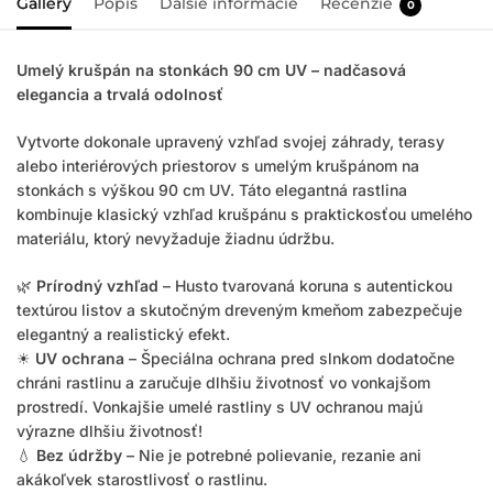
Gallery
Popis
Ďalšie informácie
Recenzie
0
Umelý krušpán na stonkách 90 cm UV – nadčasová
elegancia a trvalá odolnosť
Vytvorte dokonale upravený vzhľad svojej záhrady, terasy
alebo interiérových priestorov s umelým krušpánom na
stonkách s výškou 90 cm UV. Táto elegantná rastlina
kombinuje klasický vzhľad krušpánu s praktickosťou umelého
materiálu, ktorý nevyžaduje žiadnu údržbu.
🌿
Prírodný vzhľad
– Husto tvarovaná koruna s autentickou
textúrou listov a skutočným dreveným kmeňom zabezpečuje
elegantný a realistický efekt.
☀
UV ochrana
– Špeciálna ochrana pred slnkom dodatočne
chráni rastlinu a zaručuje dlhšiu životnosť vo vonkajšom
prostredí. Vonkajšie umelé rastliny s UV ochranou majú
výrazne dlhšiu životnosť!
💧
Bez údržby
– Nie je potrebné polievanie, rezanie ani
akákoľvek starostlivosť o rastlinu.