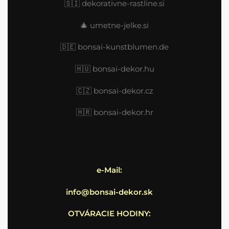
🇸🇮
dekorativne-rastline.si
🎄
umetne-jelke.si
🇩🇪
bonsai-kunstblumen.de
🇭🇺
bonsai-dekor.hu
🇨🇿 bonsai-dekor.cz
🇭🇷
bonsai-dekor.hr
e-Mail:
info@bonsai-dekor.sk
OTVÁRACIE HODINY: