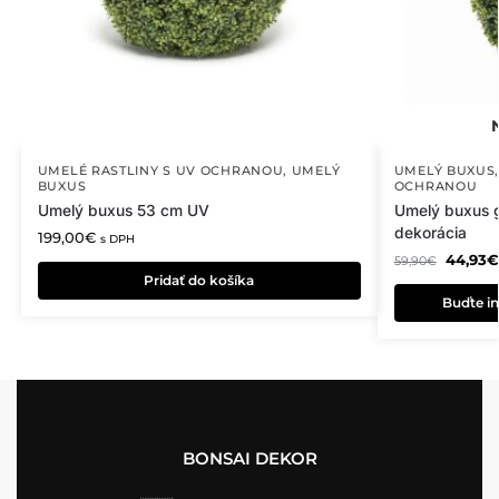
UMELÉ RASTLINY S UV OCHRANOU
,
UMELÝ
UMELÝ BUXUS
BUXUS
OCHRANOU
Umelý buxus 53 cm UV
Umelý buxus 
dekorácia
199,00
€
s DPH
44,93
€
59,90
€
Pridať do košíka
Buďte in
BONSAI DEKOR