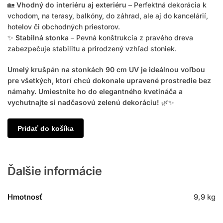
🏡
Vhodný do interiéru aj exteriéru
– Perfektná dekorácia k
vchodom, na terasy, balkóny, do záhrad, ale aj do kancelárií,
hotelov či obchodných priestorov.
✨
Stabilná stonka
– Pevná konštrukcia z pravého dreva
zabezpečuje stabilitu a prirodzený vzhľad stoniek.
Umelý krušpán na stonkách 90 cm UV je ideálnou voľbou
pre všetkých, ktorí chcú dokonale upravené prostredie bez
námahy. Umiestnite ho do elegantného kvetináča a
vychutnajte si nadčasovú zelenú dekoráciu!
🌿✨
Pridať do košíka
Ďalšie informácie
Hmotnosť
9,9 kg