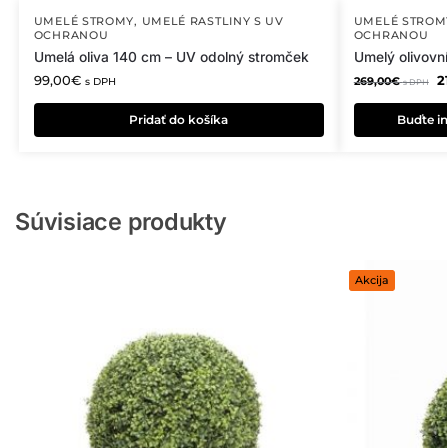
UMELÉ STROMY
,
UMELÉ RASTLINY S UV
UMELÉ STROM
OCHRANOU
OCHRANOU
Umelá oliva 140 cm – UV odolný stromček
Umelý olivovn
99,00
€
2
269,00
€
s DPH
s DPH
Pridať do košíka
Buďte in
Súvisiace produkty
Akcija