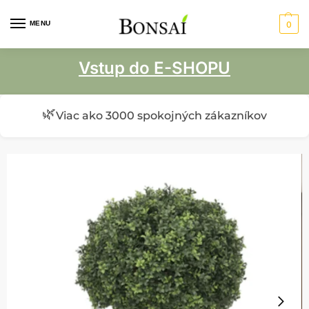
MENU
0
Vstup do E-SHOPU
🌿
Viac ako 3000 spokojných zákazníkov