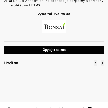
🔐 Nákup v našom online obchode je bezpečný a chránený
certifikátom HTTPS
Výborná kvalita od
Opýtajte sa nás
Kvetináč Rim antracitový 50 cm – štýlový
dizajn
74,90
€
s DPH
Pridať do košíka