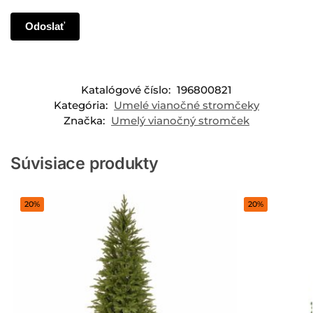
Katalógové číslo:
196800821
Kategória:
Umelé vianočné stromčeky
Značka:
Umelý vianočný stromček
Súvisiace produkty
20%
20%