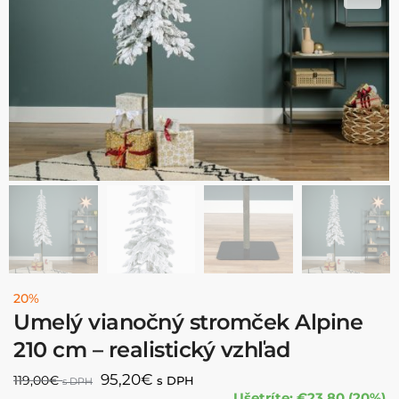
20%
Umelý vianočný stromček Alpine
210 cm – realistický vzhľad
95,20
€
119,00
€
s DPH
s DPH
Ušetríte: €23.80 (20%)