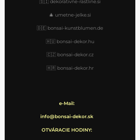
🇸🇮
dekorativne-rastline.si
🎄
umetne-jelke.si
🇩🇪
bonsai-kunstblumen.de
🇭🇺
bonsai-dekor.hu
🇨🇿 bonsai-dekor.cz
🇭🇷
bonsai-dekor.hr
e-Mail:
info@bonsai-dekor.sk
OTVÁRACIE HODINY: