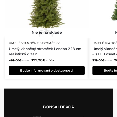
UMELÉ VIANOČNÉ STROMČEKY
UMELÉ VIANO
Umelý vianočný stromček London 228 cm –
Umelý vianoč
realistický dizajn
– s LED osvet
399,20
€
2
499,00
€
329,00
€
s DPH
s DPH
s DPH
Buďte informovaní o dostupnosti.
Buďte in
BONSAI DEKOR