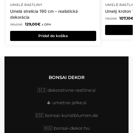
UMELÉ RASTLINY
UMELÉ RASTLI
Umelá strelícia 190 cm – realistická
Umelý kroton 1
dekorácia
107,10
119,00
€
129,00
€
195,00
€
s DPH
Pridať do košíka
BONSAI DEKOR
🇸🇮
dekorativne-rastline.si
🎄
umetne-jelke.si
🇩🇪
bonsai-kunstblumen.de
🇭🇺
bonsai-dekor.hu