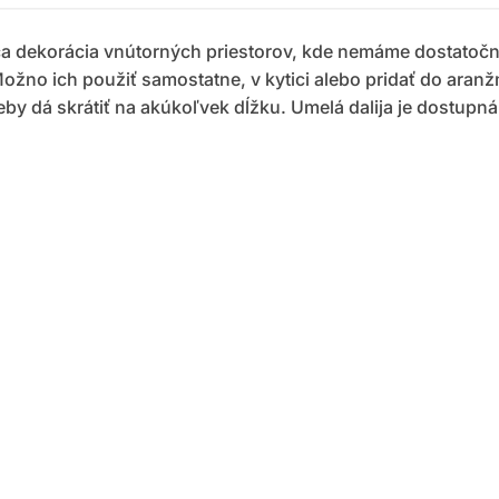
ca dekorácia vnútorných priestorov, kde nemáme dostatočn
ožno ich použiť samostatne, v kytici alebo pridať do aran
eby dá skrátiť na akúkoľvek dĺžku. Umelá dalija je dostupn