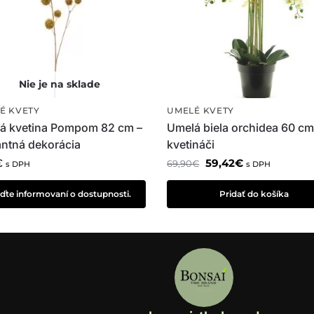
É KVETY
UMELÉ KVETY
á kvetina Pompom 82 cm –
Umelá biela orchidea 60 cm
antná dekorácia
kvetináči
€
59,42
€
69,90
€
s DPH
s DPH
ďte informovaní o dostupnosti.
Pridať do košíka