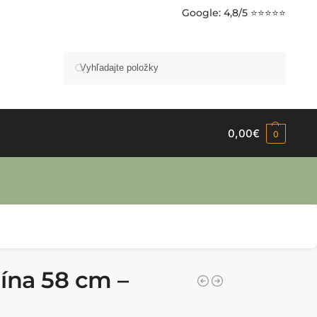
Google
: 4,8/5 ⭐⭐⭐⭐⭐
Vyhľadávanie
0,00
€
0
ína 58 cm –