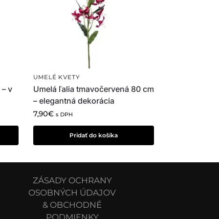
UMELÉ KVETY
 – v
Umelá ľalia tmavočervená 80 cm
– elegantná dekorácia
7,90
€
s DPH
Pridať do košíka
ZÁSADY OCHRANY
OSOBNÝCH ÚDAJOV
& OBCHODNÉ
PODMIENKY