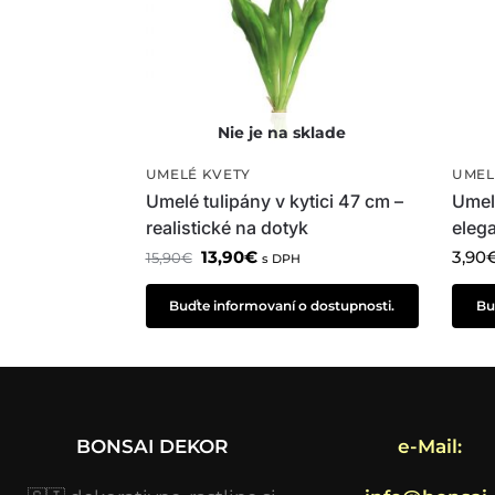
UMELÉ KVETY
UMEL
Umelé tulipány v kytici 47 cm –
Umel
realistické na dotyk
eleg
13,90
€
3,90
15,90
€
s DPH
Buďte informovaní o dostupnosti.
Bu
BONSAI DEKOR
e-Mail: