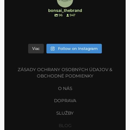
bonsai_thebrand
96
947
Follow on Instagram
Viac
ZÁSADY OCHRANY OSOBNÝCH ÚDAJOV &
OBCHODNÉ PODMIENKY
O NÁS
DOPRAVA
SLUŽBY
BLOG