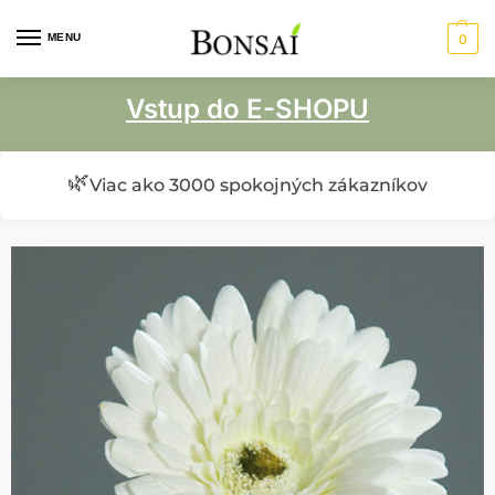
MENU
0
Vstup do E-SHOPU
🌿
Viac ako 3000 spokojných zákazníkov