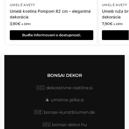
UMELÉ KVETY
UMELÉ KVETY
Umelá kvetina Pompom 82 cm – elegantná
Umelá ruža br
dekorácia
dekorácia
3,90
€
7,90
€
s DPH
s DPH
Buďte informovaní o dostupnosti.
BONSAI DEKOR
🇸🇮
dekorativne-rastline.si
🎄
umetne-jelke.si
🇩🇪
bonsai-kunstblumen.de
🇭🇺
bonsai-dekor.hu