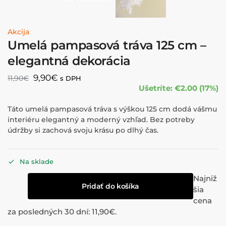
Akcija
Umelá pampasová tráva 125 cm –
elegantná dekorácia
9,90
€
11,90
€
s DPH
Ušetríte: €2.00 (17%)
Táto umelá pampasová tráva s výškou 125 cm dodá vášmu
interiéru elegantný a moderný vzhľad. Bez potreby
údržby si zachová svoju krásu po dlhý čas.
Na sklade
Najniž
Pridať do košíka
šia
cena
za posledných 30 dní:
11,90
€
.