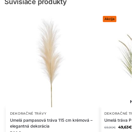
Súvisiace produkty
Akcija
DEKORAČNÉ TRÁVY
DEKORAČNÉ T
Umelá pampasová tráva 115 cm krémová –
Umelá tráva P
elegantná dekorácia
49,63
€
69,90
€