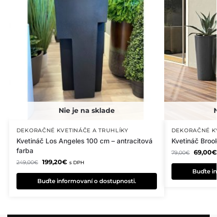
DEKORAČNÉ KVETINÁČE A TRUHLÍKY
DEKORAČNÉ KV
Kvetináč Los Angeles 100 cm – antracitová
Kvetináč Broo
farba
69,00
€
79,00
€
199,20
€
249,00
€
s DPH
Buďte in
Buďte informovaní o dostupnosti.