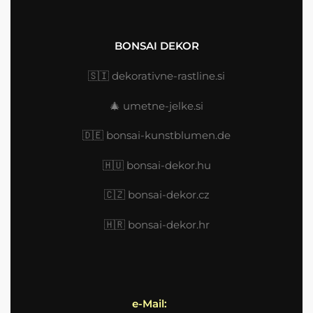
BONSAI DEKOR
🇸🇮
dekorativne-rastline.si
🎄
umetne-jelke.si
🇩🇪
bonsai-kunstblumen.de
🇭🇺
bonsai-dekor.hu
🇨🇿 bonsai-dekor.cz
🇭🇷
bonsai-dekor.hr
e-Mail: