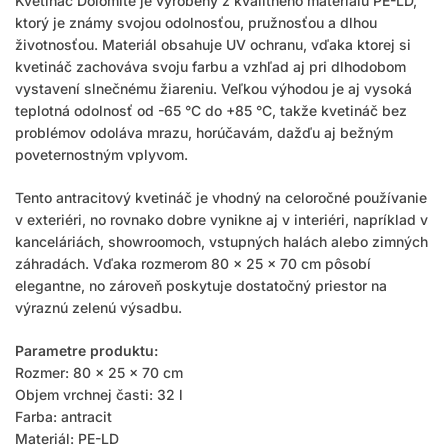
Kvetináč Dolomite je vyrobený z kvalitného materiálu PE-LD,
ktorý je známy svojou odolnosťou, pružnosťou a dlhou
životnosťou. Materiál obsahuje UV ochranu, vďaka ktorej si
kvetináč zachováva svoju farbu a vzhľad aj pri dlhodobom
vystavení slnečnému žiareniu. Veľkou výhodou je aj vysoká
teplotná odolnosť od -65 °C do +85 °C, takže kvetináč bez
problémov odoláva mrazu, horúčavám, dažďu aj bežným
poveternostným vplyvom.
Tento antracitový kvetináč je vhodný na celoročné používanie
v exteriéri, no rovnako dobre vynikne aj v interiéri, napríklad v
kanceláriách, showroomoch, vstupných halách alebo zimných
záhradách. Vďaka rozmerom 80 × 25 × 70 cm pôsobí
elegantne, no zároveň poskytuje dostatočný priestor na
výraznú zelenú výsadbu.
Parametre produktu:
Rozmer: 80 × 25 × 70 cm
Objem vrchnej časti: 32 l
Farba: antracit
Materiál: PE-LD