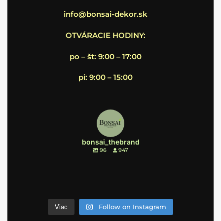
info@bonsai-dekor.sk
OTVÁRACIE HODINY:
po – št: 9:00 – 17:00
pi: 9:00 – 15:00
bonsai_thebrand
96
947
Follow on Instagram
Viac