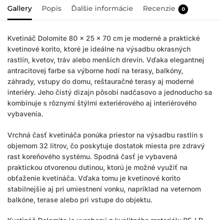
Gallery
Popis
Ďalšie informácie
Recenzie
0
Kvetináč Dolomite 80 × 25 × 70 cm je moderné a praktické
kvetinové korito, ktoré je ideálne na výsadbu okrasných
rastlín, kvetov, tráv alebo menších drevín. Vďaka elegantnej
antracitovej farbe sa výborne hodí na terasy, balkóny,
záhrady, vstupy do domu, reštauračné terasy aj moderné
interiéry. Jeho čistý dizajn pôsobí nadčasovo a jednoducho sa
kombinuje s rôznymi štýlmi exteriérového aj interiérového
vybavenia.
Vrchná časť kvetináča ponúka priestor na výsadbu rastlín s
objemom 32 litrov, čo poskytuje dostatok miesta pre zdravý
rast koreňového systému. Spodná časť je vybavená
praktickou otvorenou dutinou, ktorú je možné využiť na
obťaženie kvetináča. Vďaka tomu je kvetinové korito
stabilnejšie aj pri umiestnení vonku, napríklad na veternom
balkóne, terase alebo pri vstupe do objektu.