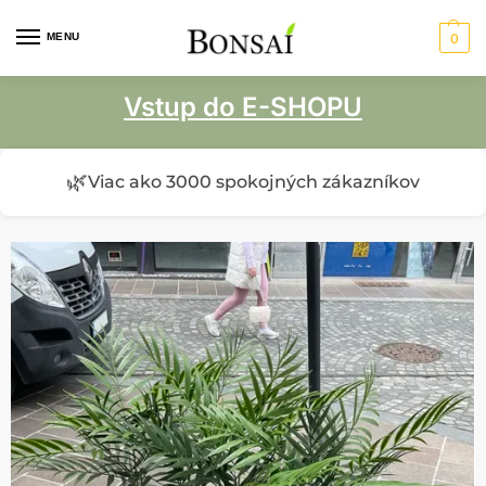
MENU
0
Vstup do E-SHOPU
🌿
Viac ako 3000 spokojných zákazníkov