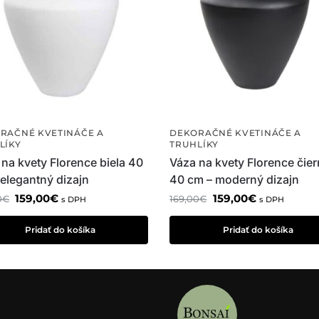
RAČNÉ KVETINÁČE A
DEKORAČNÉ KVETINÁČE A
LÍKY
TRUHLÍKY
na kvety Florence biela 40
Váza na kvety Florence čie
elegantný dizajn
40 cm – moderný dizajn
159,00
€
159,00
€
0
€
169,00
€
s DPH
s DPH
Pridať do košíka
Pridať do košíka