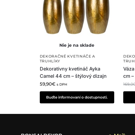
DEKORAČNÉ KVETINÁČE A
DEKO
TRUHLÍKY
TRUH
Dekoratívny kvetináč Ayka
Váza 
Camel 44 cm – štýlový dizajn
cm – 
59,90
€
169,0
s DPH
Buďte informovaní o dostupnosti.