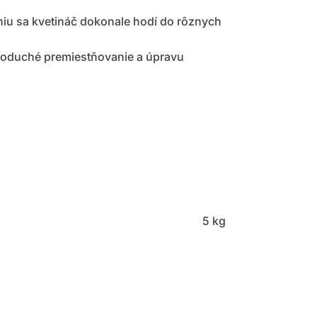
iu sa kvetináč dokonale hodí do rôznych
dnoduché premiestňovanie a úpravu
5 kg