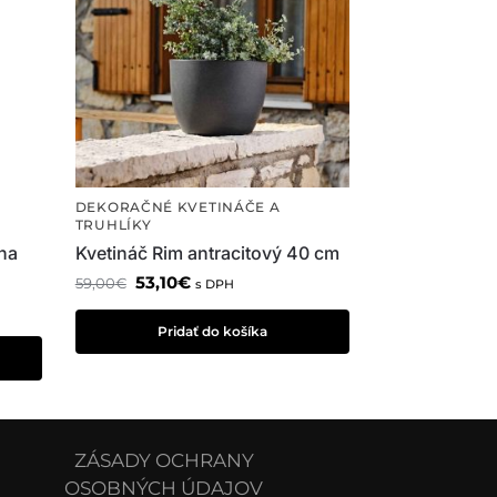
DEKORAČNÉ KVETINÁČE A
TRUHLÍKY
rna
Kvetináč Rim antracitový 40 cm
53,10
€
59,00
€
s DPH
Pridať do košíka
ZÁSADY OCHRANY
OSOBNÝCH ÚDAJOV