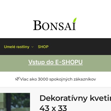
Umelé rastliny
SHOP
Vstup do E-SHOPU
🌿
Viac ako 3000 spokojných zákazníkov
Dekoratívny kvetin
43 x 33