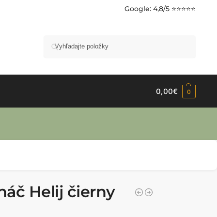
Google
: 4,8/5 ⭐⭐⭐⭐⭐
Vyhľadávanie
0,00
€
0
áč Helij čierny