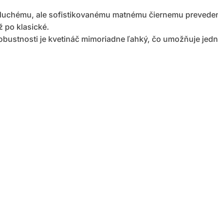
duchému, ale sofistikovanému matnému čiernemu preveden
 po klasické.
robustnosti je kvetináč mimoriadne ľahký, čo umožňuje je