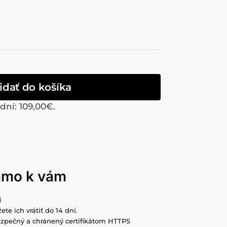
idať do košíka
 dní:
109,00
€
.
iamo k vám
i
ete ich vrátiť do 14 dní.
zpečný a chránený certifikátom HTTPS