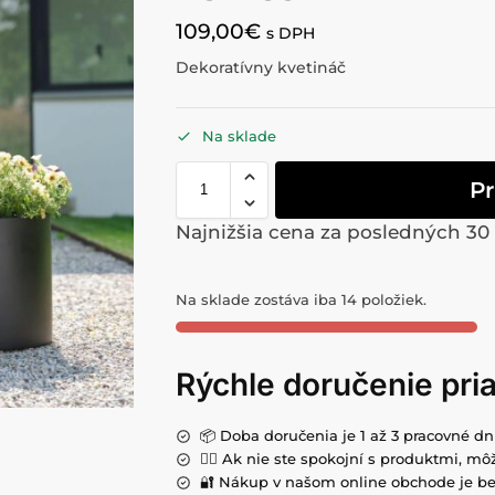
109,00
€
s DPH
Dekoratívny kvetináč
Na sklade
Pr
Najnižšia cena za posledných 30
Na sklade zostáva iba 14 položiek.
Rýchle doručenie pr
📦 Doba doručenia je 1 až 3 pracovné dn
💁‍♀️ Ak nie ste spokojní s produktmi, môž
🔐 Nákup v našom online obchode je be