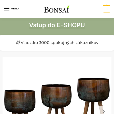
MENU
0
Vstup do E-SHOPU
🌿
Viac ako 3000 spokojných zákazníkov