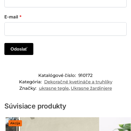
E-mail
*
Katalógové číslo:
910172
Kategória:
Dekoračné kvetináče a truhlíky
Značky:
ukrasne tegle
,
Ukrasne žardinjere
Súvisiace produkty
Akcija