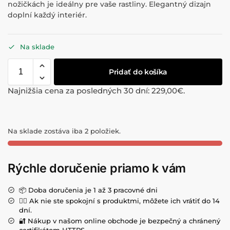
nožičkách je ideálny pre vaše rastliny. Elegantný dizajn
doplní každý interiér.
Na sklade
Pridať do košíka
Najnižšia cena za posledných 30 dní:
229,00
€
.
Na sklade zostáva iba 2 položiek.
Rýchle doručenie priamo k vám
📦 Doba doručenia je 1 až 3 pracovné dni
💁‍♀️ Ak nie ste spokojní s produktmi, môžete ich vrátiť do 14
dní.
🔐 Nákup v našom online obchode je bezpečný a chránený
certifikátom HTTPS