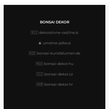
BONSAI DEKOR
🇸🇮
dekorativne-rastline.si
🎄
umetne-jelke.si
🇩🇪
bonsai-kunstblumen.de
🇭🇺
bonsai-dekor.hu
🇨🇿 bonsai-dekor.cz
🇭🇷
bonsai-dekor.hr