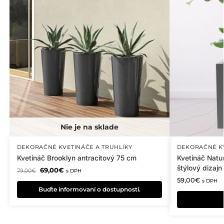
DEKORAČNÉ KVETINÁČE A TRUHLÍKY
DEKORAČNÉ KV
Kvetináč Brooklyn antracitový 75 cm
Kvetináč Natu
štýlový dizajn
69,00
€
79,00
€
s DPH
59,00
€
s DPH
Buďte informovaní o dostupnosti.