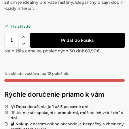
29 cm je ideálny pre vaše rastliny. Elegantný dizajn doplní
každý interiér.
Na sklade
Pridať do košíka
Najnižšia cena za posledných 30 dní:
69,90
€
.
Na sklade zostáva iba 12 položiek.
Rýchle doručenie priamo k vám
📦 Doba doručenia je 1 až 3 pracovné dni
💁‍♀️ Ak nie ste spokojní s produktmi, môžete ich vrátiť do 14
dní.
🔐 Nákup v našom online obchode je bezpečný a chránený
certifikátom HTTPS