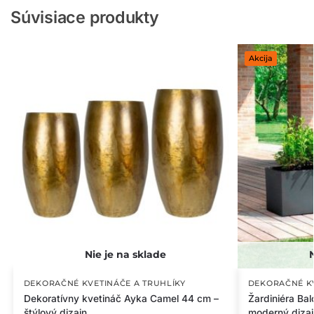
Súvisiace produkty
Akcija
DEKORAČNÉ KVETINÁČE A TRUHLÍKY
DEKORAČNÉ KV
Dekoratívny kvetináč Ayka Camel 44 cm –
Žardiniéra Ba
štýlový dizajn
moderný dizaj