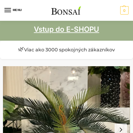
MENU
0
Vstup do E-SHOPU
🌿
Viac ako 3000 spokojných zákazníkov