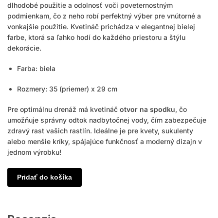
dlhodobé použitie a odolnosť voči poveternostným
podmienkam, čo z neho robí perfektný výber pre vnútorné a
vonkajšie použitie. Kvetináč prichádza v elegantnej bielej
farbe, ktorá sa ľahko hodí do každého priestoru a štýlu
dekorácie.
Farba: biela
Rozmery: 35 (priemer) x 29 cm
Pre optimálnu drenáž má kvetináč
otvor na spodku
, čo
umožňuje správny odtok nadbytočnej vody, čím zabezpečuje
zdravý rast vašich rastlín. Ideálne je pre kvety, sukulenty
alebo menšie kríky, spájajúce funkčnosť a moderný dizajn v
jednom výrobku!
Pridať do košíka