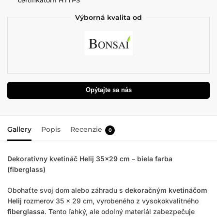
Výborná kvalita od
Opýtajte sa nás
Gallery
Popis
Recenzie
0
Dekoratívny kvetináč Helij 35×29 cm – biela farba
(fiberglass)
Obohaťte svoj dom alebo záhradu s
dekoračným kvetináčom
Helij
rozmerov 35 x 29 cm, vyrobeného z vysokokvalitného
fiberglassa
. Tento ľahký, ale odolný materiál zabezpečuje