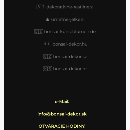
🇸🇮
dekorativne-rastline.si
🎄
umetne-jelke.si
🇩🇪
bonsai-kunstblumen.de
🇭🇺
bonsai-dekor.hu
🇨🇿 bonsai-dekor.cz
🇭🇷
bonsai-dekor.hr
e-Mail:
info@bonsai-dekor.sk
OTVÁRACIE HODINY: