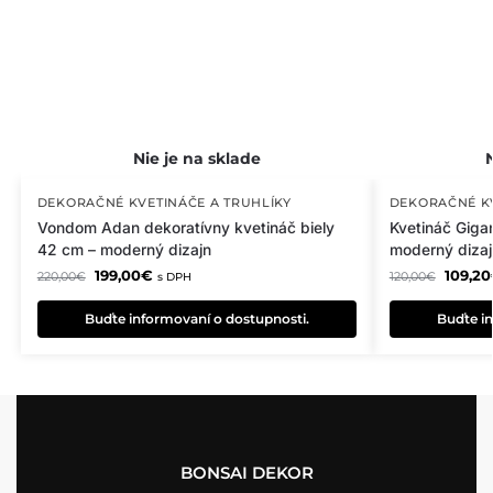
DEKORAČNÉ KVETINÁČE A TRUHLÍKY
DEKORAČNÉ KV
Vondom Adan dekoratívny kvetináč biely
Kvetináč Giga
42 cm – moderný dizajn
moderný dizaj
199,00
€
109,20
220,00
€
120,00
€
s DPH
Buďte informovaní o dostupnosti.
Buďte in
BONSAI DEKOR