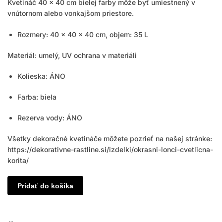
Kvetináč 40 x 40 cm bielej farby môže byť umiestnený v
vnútornom alebo vonkajšom priestore.
Rozmery: 40 x 40 x 40 cm, objem: 35 L
Materiál: umelý, UV ochrana v materiáli
Kolieska: ÁNO
Farba: biela
Rezerva vody: ÁNO
Všetky dekoračné kvetináče môžete pozrieť na našej stránke:
https://dekorativne-rastline.si/izdelki/okrasni-lonci-cvetlicna-
korita/
Pridať do košíka