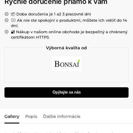
Rýchle doručenie priamo k vám
📦 Doba doručenia je 1 až 3 pracovné dni
💁‍♀️ Ak nie ste spokojní s produktmi, môžete ich vrátiť do 14
dní.
🔐 Nákup v našom online obchode je bezpečný a chránený
certifikátom HTTPS
Výborná kvalita od
Opýtajte sa nás
Gallery
Popis
Ďalšie informácie