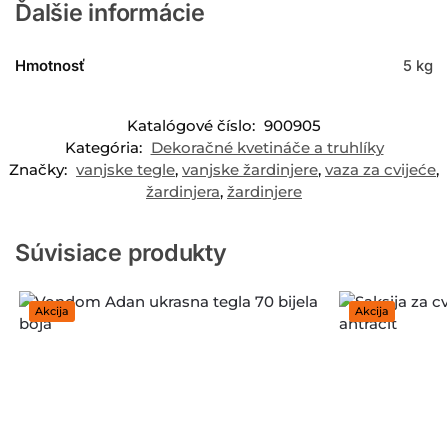
Ďalšie informácie
Hmotnosť
5 kg
Katalógové číslo:
900905
Kategória:
Dekoračné kvetináče a truhlíky
Značky:
vanjske tegle
,
vanjske žardinjere
,
vaza za cvijeće
,
žardinjera
,
žardinjere
Súvisiace produkty
Akcija
Akcija