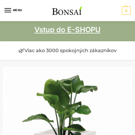
MENU
0
Vstup do E-SHOPU
🌿
Viac ako 3000 spokojných zákazníkov